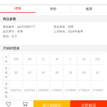
详情
评价
推荐
商品参数
商品编号：yg101668777
货品来源：招商
款式季节：冬季
上市时间：2026年春季
性别：女子
尺码对照表
尺
2XS
XS
S
M
L
XL
2XL
码
常
规
30
32
34
36
38
40
42
码
身
高/
165/72A
165/76A
165/80A
170/84A
170/88A
170/92A
175/96A
胸
围
身
加入购物车
立即购买