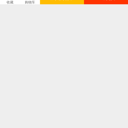
高/
收藏
购物车
165/54A
165/58A
165/62A
170/66A
170/70A
170/74A
175/78A
腰
围
图文详情
¥1099
即销售价或因开展不同的优惠活动而设定的即时售价。
¥1099
品牌商建议零售价或牌价。