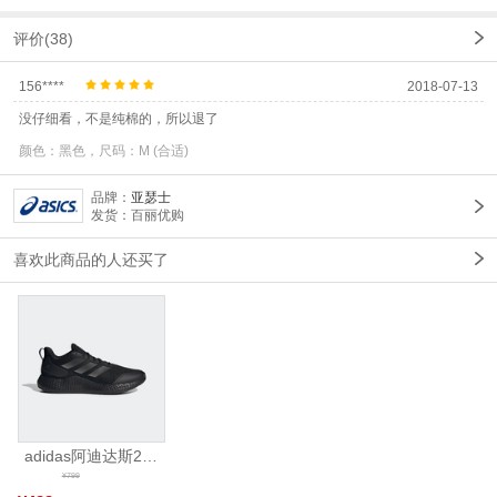
评价(38)
156****
2018-07-13
没仔细看，不是纯棉的，所以退了
颜色：黑色，尺码：M (合适)
品牌：
亚瑟士
发货：百丽优购
喜欢此商品的人还买了
adidas阿迪达斯2025中性edge gamedaySPW FTW-跑步GW2499
¥799