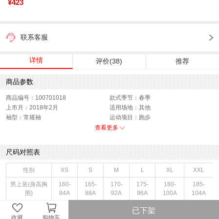
¥423
联系客服
详情
评价(38)
推荐
商品参数
商品编号：100701018
款式季节：春季
上市月：2018年2月
适用场地：其他
袖型：常规袖
运动项目：跑步
风格系列：运动训练
运动服功能：透气
查看更多
衣门襟：套头
运动款式：短袖T恤
版型：标准
销售季：18Q1
尺码对照表
性别：男子
货品来源：招商
渠道划分：线下同步
服饰类别：上装
性别
XS
S
M
L
XL
XXL
面料材质：聚酯纤维
服细款：圆领短T
男上装(身高胸
160-
165-
170-
175-
180-
185-
领型：圆领
色系：蓝色
围)
84A
88A
92A
96A
100A
104A
鞋类流行款式：T恤
流行元素：品牌LOGO
男上装(胸围区
已下架
80-88
85-91
89-95
93-99
97-103
101-107
间)
收藏
购物车