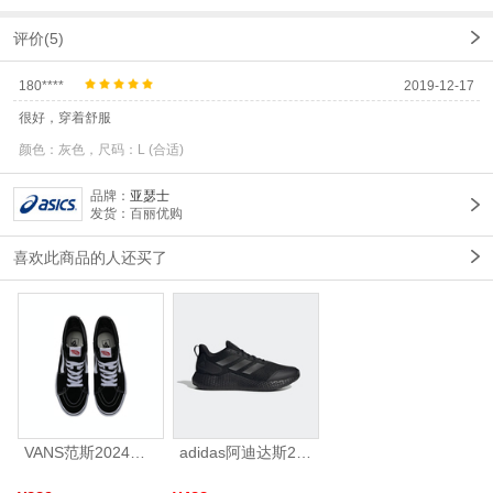
评价(5)
180****
2019-12-17
很好，穿着舒服
颜色：灰色，尺码：L (合适)
品牌：
亚瑟士
发货：百丽优购
喜欢此商品的人还买了
VANS范斯2024中性SK8-HiCL帆布鞋/硫化鞋VN000D5IB8C
adidas阿迪达斯2025中性edge gamedaySPW FTW-跑步GW2499