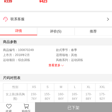
¥339
¥423
联系客服
详情
评价(5)
推荐
商品参数
商品编号：100870249
款式季节：春季
上市月：2018年2月
适用场地：其他
运动项目：综合训练
风格系列：运动训练
运动服功能：透气
版型：紧身
查看更多
销售季：18Q1
性别：女子
货品来源：招商
渠道划分：线下同步
尺码对照表
服饰类别：上装
面料材质：聚酯纤维,氨纶
里料材质：聚酯纤维,氨纶
服细款：背心
性别
XS
S
M
L
XL
XXL
领型：圆领
色系：灰色
女上装(身高胸
150-
155-
160-
165-
170-
175-
鞋类流行款式：背心
流行元素：品牌LOGO
围)
76Y
80Y
84Y
84Y
88Y
92Y
风格：专业运动
女上装(胸围区
已下架
74-80
77-83
80-86
83-89
86-92
89-95
间)
收藏
购物车