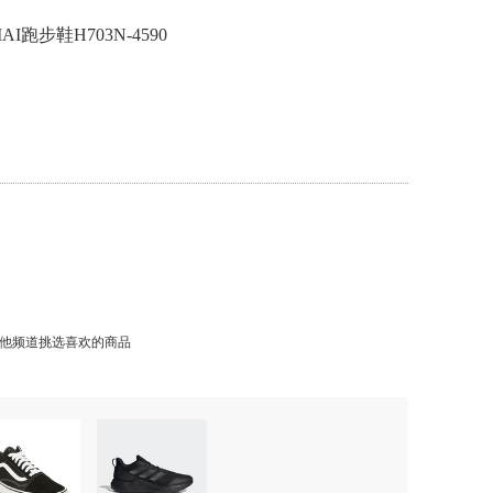
-MAI跑步鞋H703N-4590
他频道挑选喜欢的商品