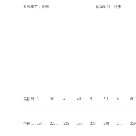
款式季节：春季
运动项目：跑步
美国码
3
3H
4
4H
5
5H
6
6H
中国码mm
220
222.5
225
230
235
240
245
250