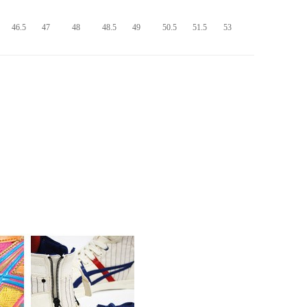
46.5
47
48
48.5
49
50.5
51.5
53