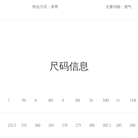
闭合方式：系带
主要功能：透气
尺码信息
7
7H
8
8H
9
9H
10
10H
11
11H
252.5
255
260
265
270
275
280
282.5
285
290