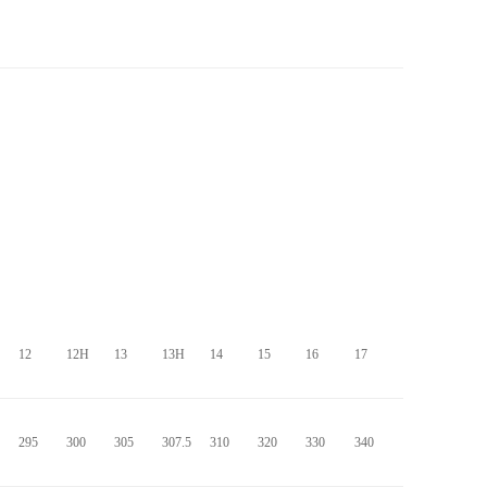
12
12H
13
13H
14
15
16
17
295
300
305
307.5
310
320
330
340