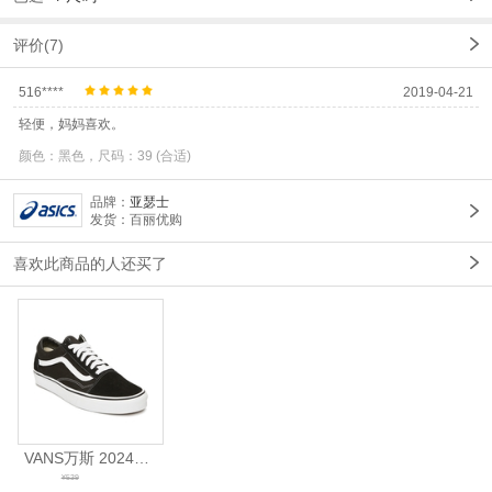
评价(7)
516****
2019-04-21
轻便，妈妈喜欢。
颜色：黑色，尺码：39 (合适)
品牌：
亚瑟士
发货：百丽优购
喜欢此商品的人还买了
VANS万斯 2024年新款中性OldSkool帆布鞋/硫化鞋VN000D3HY28（延续款）
¥539