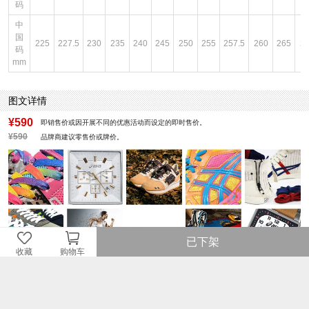
码
中
国
225
227.5
230
235
240
245
250
255
257.5
260
265
2
码
mm
图文详情
¥590
即销售价或因开展不同的优惠活动而设定的即时售价。
¥590
品牌商建议零售价或牌价。
已下架
收藏
购物车