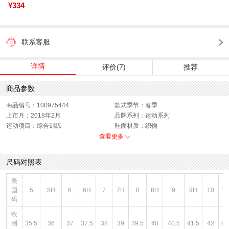
¥334
联系客服
详情
评价(7)
推荐
商品参数
商品编号：100975444
款式季节：春季
上市月：2018年2月
品牌系列：运动系列
运动项目：综合训练
鞋面材质：织物
适用人群：女子
适应项目：郊游,登山,训练,休闲,徒步,
查看更多
旅行及休闲活动
适用场合：水泥地,跑道,跑步,旅游,地
功能科技：透气
尺码对照表
板,徒步,硬地,公路
销售季：18Q1
性别：女子
货品来源：招商
美
渠道划分：线下同步
鞋帮：低帮
国
5
5H
6
6H
7
7H
8
8H
9
9H
10
1
色系：白色
主要功能：透气
码
闭合方式：系带
欧
洲
35.5
36
37
37.5
38
39
39.5
40
40.5
41.5
42
42