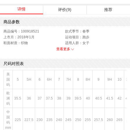
详情
评价(9)
推荐
商品参数
商品编号：100918521
款式季节：春季
上市月：2018年1月
运动项目：跑步
鞋面材质：织物
适用人群：女子
适应项目：休闲,训练,徒步,旅行及休闲
适用场合：旅游,地板,徒步,硬地,公路,
查看更多
活动,郊游
水泥地,跑道,跑步
功能科技：透气
销售季：18Q1
尺码对照表
性别：女子
货品来源：招商
渠道划分：线下同步
鞋帮：低帮
美
帮面材质：织物
色系：白色
国
5
5H
6
6H
7
7H
8
8H
9
9H
10
1
主要功能：透气
闭合方式：系带
码
欧
洲
35.5
36
37
37.5
38
39
39.5
40
40.5
41.5
42
42
码
中
国
225
227.5
230
235
240
245
250
255
257.5
260
265
2
码
mm