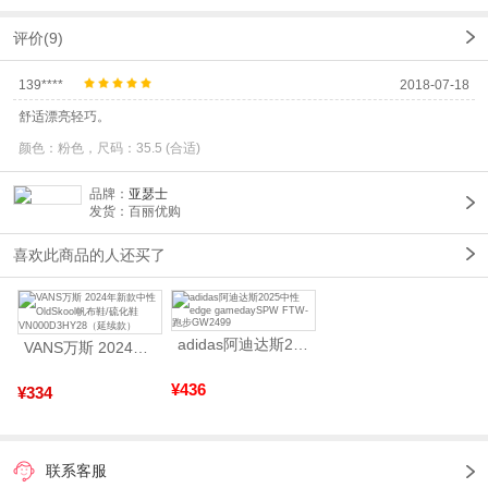
评价(9)
139****
2018-07-18
舒适漂亮轻巧。
颜色：粉色，尺码：35.5 (合适)
品牌：
亚瑟士
发货：百丽优购
喜欢此商品的人还买了
adidas阿迪达斯2025中性edge gamedaySPW FTW-跑步GW2499
VANS万斯 2024年新款中性OldSkool帆布鞋/硫化鞋VN000D3HY28（延续款）
¥436
¥334
联系客服