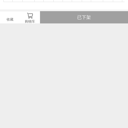
图文详情
已下架
收藏
购物车
¥369
即销售价或因开展不同的优惠活动而设定的即时售价。
¥590
品牌商建议零售价或牌价。