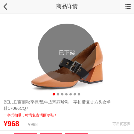
商品详情
已下架
BELLE/百丽秋季棕/黑牛皮玛丽珍鞋一字扣带复古方头女单
鞋17066CQ7
一字式扣带，时尚复古玛丽珍鞋！
¥968
可用优惠券
¥968