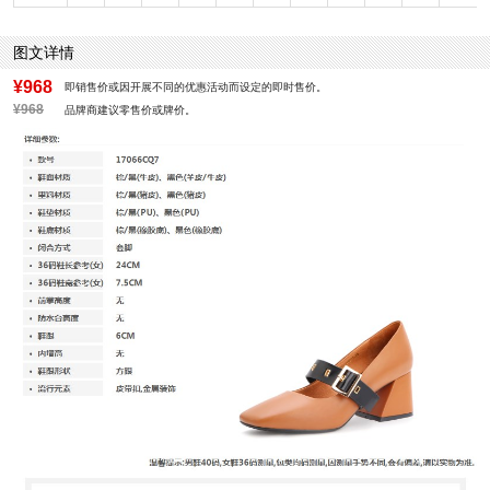
鞋垫材质：PU革
鞋头款式：方头
鞋面材质：牛皮革
鞋面图案：纯色
图文详情
参考鞋长(女)：24CM
制鞋工艺：胶贴皮鞋
跟高数值：6CM
性别：女子
¥968
即销售价或因开展不同的优惠活动而设定的即时售价。
皮质特征：头层皮
里料材质：猪皮革
¥968
品牌商建议零售价或牌价。
所在区域：电子商务
防水台高度：无
跟高范围：高跟鞋（6-8CM）
淘宝/天猫热搜词：2017新款
风格：复古