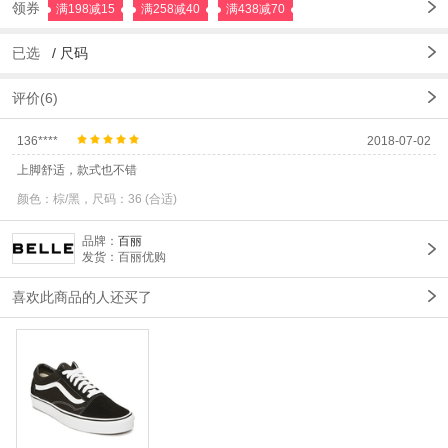
领券
满198减15
满258减40
满438减70
已选
/
尺码
评价(6)
136****
2018-07-02
上脚舒适，款式也不错
颜色：棕/黑，尺码：36 (合适)
品牌：
百丽
发货：百丽优购
喜欢此商品的人还买了