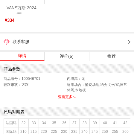
VANS万斯 2024年新款中性OldSkool帆布鞋/硫化鞋VN000D3HY28（延续款）
¥539
¥334
联系客服
详情
评价(6)
推荐
商品参数
商品编号：100546701
内增高：无
鞋跟形状：方跟
适用场合：坚硬场地,约会,办公室,日常
休闲,木地板
开口深度：浅口
销售季：17年秋季
查看更多
渠道划分：电商专销
鞋底材质：橡胶底
参考鞋宽(女)：7.5CM
唯品会热搜词：2017新款
尺码对照表
色系：拼色
鞋类流行款式：玛丽珍鞋
流行元素：皮带扣,金属装饰
参考标准尺码：36码
法国码
32
33
34
35
36
37
38
39
40
41
42
闭合方式：套脚
前掌高度：无
国际码
210
215
220
225
230
235
240
245
250
255
260
款式季节：秋季
配跟：无