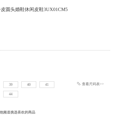
圆头婚鞋休闲皮鞋3UX01CM5
查看尺码表>>
39
40
41
44
他频道挑选喜欢的商品