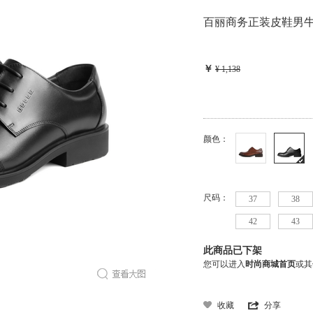
百丽商务正装皮鞋男牛皮
￥
¥ 1,138
颜色：
尺码：
37
38
42
43
此商品已下架
您可以进入
时尚商城首页
或其
收藏
分享