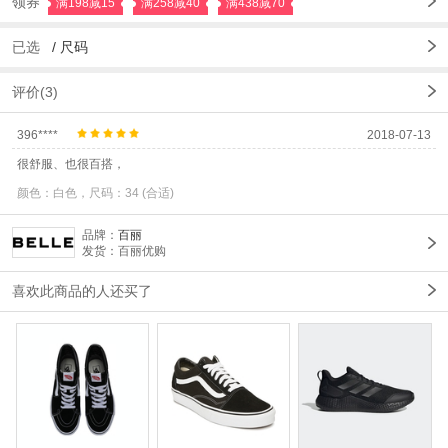
领券
满198减15
满258减40
满438减70
已选
/
尺码
评价(3)
396****
2018-07-13
很舒服、也很百搭，
颜色：白色，尺码：34 (合适)
品牌：
百丽
发货：百丽优购
喜欢此商品的人还买了