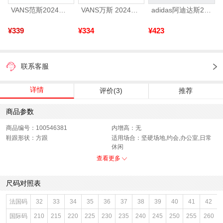
VANS范斯2024中性SK8-HiCL帆布鞋/硫化鞋VN000D5IB8C
VANS万斯 2024年新款中性OldSkool帆布鞋/硫化鞋VN000D3HY28（延续款）
adidas阿迪达斯2025中性edge gamedaySPW FTW-跑步GW2499
¥339
¥334
¥423
联系客服
详情
评价(3)
推荐
商品参数
商品编号：100546381
内增高：无
鞋跟形状：方跟
适用场合：坚硬场地,约会,办公室,日常
休闲
开口深度：深口
销售季：17年秋季
查看更多
渠道划分：电商专销
鞋底材质：橡胶底
参考鞋宽(女)：9CM
唯品会热搜词：2017新款
尺码对照表
色系：白色
鞋类流行款式：小白鞋
流行元素：纯色
参考标准尺码：36码
法国码
32
33
34
35
36
37
38
39
40
41
42
闭合方式：系带
前掌高度：无
国际码
210
215
220
225
230
235
240
245
250
255
260
款式季节：秋季
配跟：无