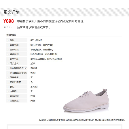
鞋垫材质：头层猪皮革
鞋头款式：圆头
鞋面材质：牛皮革
鞋面图案：纯色
图文详情
参考鞋长(女)：24CM
制鞋工艺：胶贴皮鞋
跟高数值：2.5CM
性别：女子
¥898
即销售价或因开展不同的优惠活动而设定的即时售价。
皮质特征：头层皮
里料材质：猪皮革
¥898
品牌商建议零售价或牌价。
所在区域：电子商务
防水台高度：无
跟高范围：低跟鞋（小于3CM）
淘宝/天猫热搜词：2017新款
风格：简约