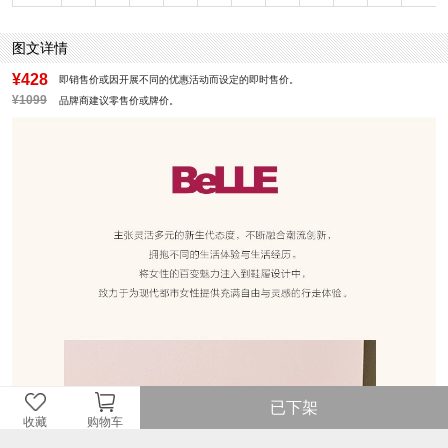
鞋垫材质：头层猪皮革
鞋头款式：圆头
鞋面材质：牛皮革
鞋面图案：纯色
图文详情
参考鞋长(女)：24.5CM
制鞋工艺：胶贴皮鞋
跟高数值：4.5CM
性别：女子
¥428
即销售价或因开展不同的优惠活动而设定的即时售价。
皮质特征：油蜡皮
里料材质：猪皮革
¥1099
品牌商建议零售价或牌价。
所在区域：电子商务
防水台高度：无
跟高范围：中跟鞋（3-5CM）
淘宝/天猫热搜词：2018新款
风格：复古
已下架
收藏
购物车