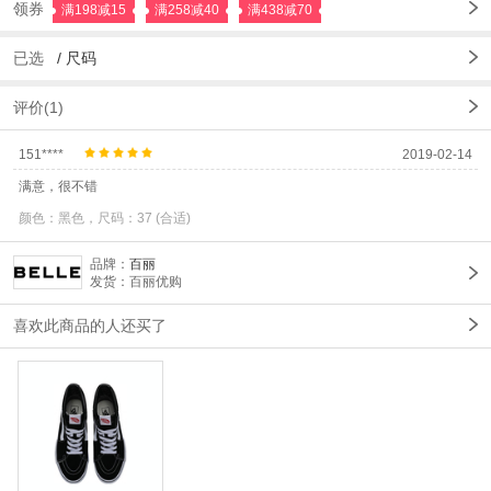
领券
满198减15
满258减40
满438减70
已选
/
尺码
评价(1)
151****
2019-02-14
满意，很不错
颜色：黑色，尺码：37 (合适)
品牌：
百丽
发货：百丽优购
喜欢此商品的人还买了