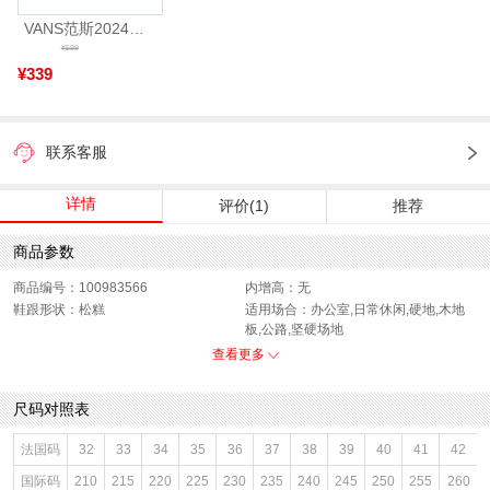
VANS范斯2024中性SK8-HiCL帆布鞋/硫化鞋VN000D5IB8C
¥599
¥339
联系客服
详情
评价(1)
推荐
商品参数
商品编号：100983566
内增高：无
鞋跟形状：松糕
适用场合：办公室,日常休闲,硬地,木地
板,公路,坚硬场地
开口深度：深口
销售季：18年秋季
查看更多
渠道划分：电商专销
鞋底材质：橡胶底
参考鞋宽(女)：9CM
唯品会热搜词：2018新款
尺码对照表
色系：黑色
鞋类流行款式：松糕鞋
流行元素：车缝线,纯色,镂花
参考标准尺码：36码
法国码
32
33
34
35
36
37
38
39
40
41
42
闭合方式：系带
前掌高度：3.5CM
国际码
210
215
220
225
230
235
240
245
250
255
260
款式季节：秋季
配跟：无