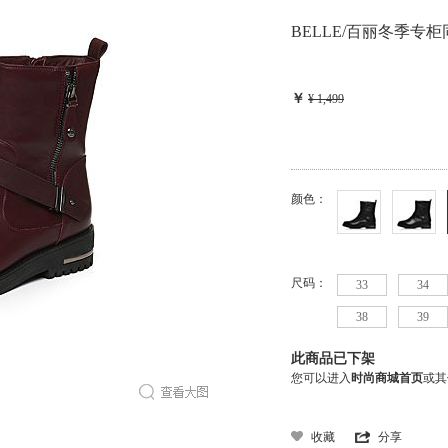
BELLE/百丽冬季专柜
￥
¥ 1,499
颜色：
尺码：
33
34
38
39
此商品已下架
您可以进入
时尚商城首页
或其
收藏
分享