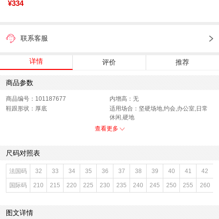
¥334
联系客服
详情
评价
推荐
商品参数
商品编号：101187677
内增高：无
鞋跟形状：厚底
适用场合：坚硬场地,约会,办公室,日常
休闲,硬地
销售季：19年春季
渠道划分：线下同步
查看更多
鞋底材质：其他
参考鞋宽(女)：10CM
唯品会热搜词：新款
靴筒内里材质：头层猪皮革
尺码对照表
色系：拼色
鞋类流行款式：马丁靴
流行元素：豹纹
靴筒筒面材质：羊皮革,PU革
法国码
32
33
34
35
36
37
38
39
40
41
42
参考标准尺码：36码
闭合方式：系带
国际码
210
215
220
225
230
235
240
245
250
255
260
前掌高度：3.5CM
款式季节：春季
配跟：无
鞋垫材质：头层猪皮革
鞋头款式：圆头
鞋面材质：羊皮革,PU
图文详情
鞋面图案：豹纹
参考鞋长(女)：25.5CM