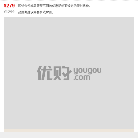
制鞋工艺：胶贴皮鞋
跟高数值：5CM
¥279
即销售价或因开展不同的优惠活动而设定的即时售价。
性别：女子
皮质特征：PU
¥1299
品牌商建议零售价或牌价。
筒高数值：10.5CM
筒高范围：短筒（10-20cm）
里料材质：猪皮革
所在区域：电子商务
防水台高度：无
跟高范围：中跟鞋（3-5CM）
京东热搜词：新款
淘宝/天猫热搜词：新款
风格：休闲
靴筒口围：21CM