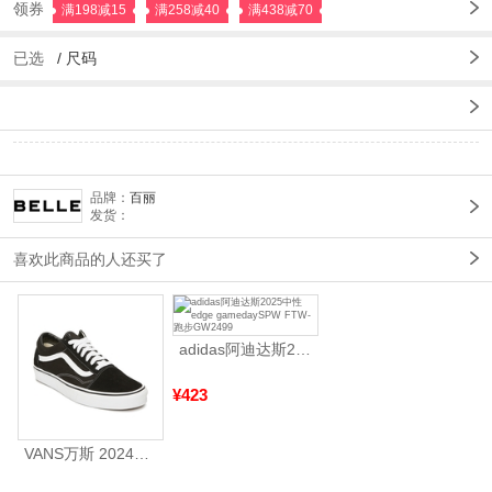
领券
满198减15
满258减40
满438减70
已选
/
尺码
品牌：
百丽
发货：
喜欢此商品的人还买了
adidas阿迪达斯2025中性edge gamedaySPW FTW-跑步GW2499
¥423
VANS万斯 2024年新款中性OldSkool帆布鞋/硫化鞋VN000D3HY28（延续款）