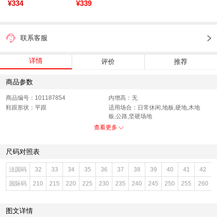
¥334
¥339
联系客服
详情
评价
推荐
商品参数
商品编号：101187854
内增高：无
鞋跟形状：平跟
适用场合：日常休闲,地板,硬地,木地
板,公路,坚硬场地
销售季：19年春季
渠道划分：线下同步
查看更多
鞋底材质：橡胶底
参考鞋宽(女)：9CM
唯品会热搜词：新款
靴筒内里材质：头层猪皮革
尺码对照表
色系：白色
鞋类流行款式：马丁靴
流行元素：车缝线,纯色
靴筒筒面材质：牛皮革
法国码
32
33
34
35
36
37
38
39
40
41
42
参考标准尺码：36码
闭合方式：系带
国际码
210
215
220
225
230
235
240
245
250
255
260
前掌高度：2CM
款式季节：春季
配跟：无
鞋垫材质：头层猪皮革
鞋头款式：圆头
鞋面材质：牛皮革
图文详情
鞋面图案：纯色
参考鞋长(女)：24.5CM