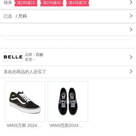
领券
满198减15
满258减40
满438减70
已选
/
尺码
品牌：
百丽
发货：
喜欢此商品的人还买了
VANS万斯 2024年新款中性OldSkool帆布鞋/硫化鞋VN000D3HY28（延续款）
VANS范斯2024中性SK8-HiCL帆布鞋/硫化鞋VN000D5IB8C