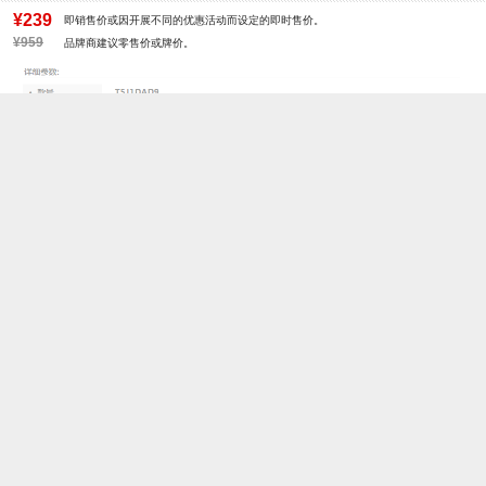
制鞋工艺：胶贴皮鞋
跟高数值：2.5CM
¥239
即销售价或因开展不同的优惠活动而设定的即时售价。
性别：女子
皮质特征：头层皮
¥959
品牌商建议零售价或牌价。
筒高数值：9CM
筒高范围：低靴（5-10CM）
里料材质：猪皮革
所在区域：电子商务
防水台高度：无
跟高范围：中跟鞋（3-5CM）
京东热搜词：新款
淘宝/天猫热搜词：新款
风格：休闲
靴筒口围：22CM