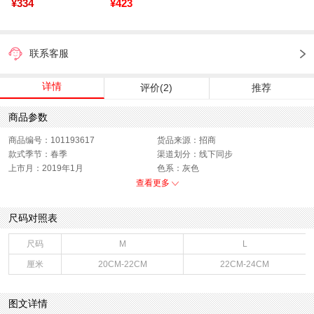
¥334
¥423
联系客服
详情
评价(2)
推荐
商品参数
商品编号：101193617
货品来源：招商
款式季节：春季
渠道划分：线下同步
上市月：2019年1月
色系：灰色
鞋类流行款式：袜子
销售季：19Q1
查看更多
性别：中性
尺码对照表
尺码
M
L
厘米
20CM-22CM
22CM-24CM
图文详情