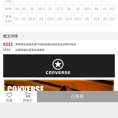
(US)
欧码
34
35
36
36.5
37
37.5
38
39
39.5
40
41
41.5
厘米
21
22
22.5
23
23.5
24
24.5
24.5
25
25.5
26
26.5
(CM)
图文详情
¥333
即销售价或因开展不同的优惠活动而设定的即时售价。
¥569
品牌商建议零售价或牌价。
已售罄
收藏
购物车