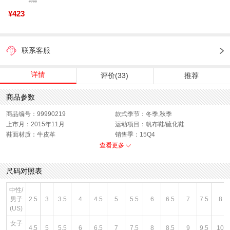
¥799
¥423
联系客服
详情
评价(33)
推荐
商品参数
商品编号：99990219
款式季节：冬季,秋季
上市月：2015年11月
运动项目：帆布鞋/硫化鞋
鞋面材质：牛皮革
销售季：15Q4
性别：男子
货品来源：招商
查看更多
渠道划分：线下同步
鞋帮：低帮
色系：黄色
风格：休闲
尺码对照表
闭合方式：前系带
中性/
男子
2.5
3
3.5
4
4.5
5
5.5
6
6.5
7
7.5
8
(US)
女子
4.5
5
5.5
6
6.5
7
7.5
8
8.5
9
9.5
10