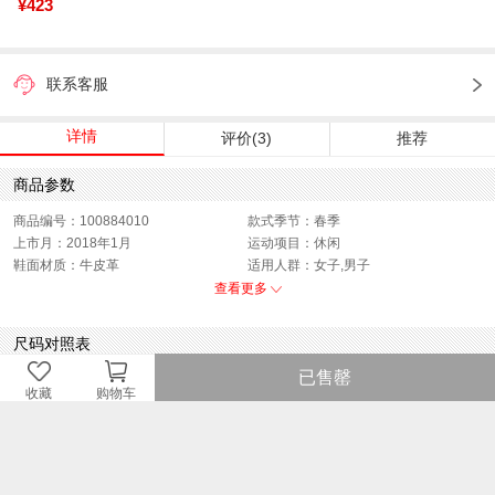
¥423
联系客服
详情
评价(3)
推荐
商品参数
商品编号：100884010
款式季节：春季
上市月：2018年1月
运动项目：休闲
鞋面材质：牛皮革
适用人群：女子,男子
功能科技：耐磨
销售季：18Q1
查看更多
性别：中性
货品来源：招商
渠道划分：线下同步
鞋帮：低帮
尺码对照表
鞋底材质：橡胶底
色系：黑色
已售罄
风格：休闲
闭合方式：前系带
中性/
收藏
购物车
男子
2.5
3
3.5
4
4.5
5
5.5
6
6.5
7
7.5
8
(US)
女子
4.5
5
5.5
6
6.5
7
7.5
8
8.5
9
9.5
10
(US)