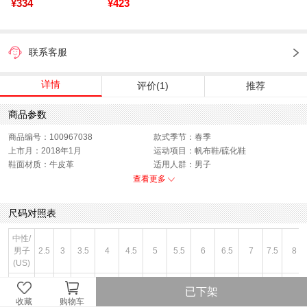
¥334
¥423
联系客服
详情
评价(1)
推荐
商品参数
商品编号：100967038
款式季节：春季
上市月：2018年1月
运动项目：帆布鞋/硫化鞋
鞋面材质：牛皮革
适用人群：男子
销售季：18Q1
性别：中性
查看更多
货品来源：招商
渠道划分：线下同步
鞋帮：低帮
色系：灰色
尺码对照表
风格：休闲
闭合方式：前系带
中性/
男子
2.5
3
3.5
4
4.5
5
5.5
6
6.5
7
7.5
8
(US)
女子
4.5
5
5.5
6
6.5
7
7.5
8
8.5
9
9.5
10
已下架
(US)
收藏
购物车