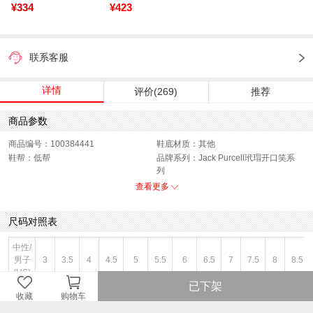
¥334
¥423
联系客服
详情
评价(269)
推荐
商品参数
商品编号：100384441
鞋底材质：其他
鞋帮：低帮
品牌系列：Jack Purcell玳瑁开口笑系
列
运动项目：帆布鞋/硫化鞋
色系：黑色
查看更多
风格：休闲
闭合方式：前系带
性别：中性
尺码对照表
中性/
男子
3
3.5
4
4.5
5
5.5
6
6.5
7
7.5
8
8.5
(US)
已下架
女子
收藏
购物车
4.5
5
5.5
6
6.5
7
7.5
8
8.5
9
9.5
10
(US)