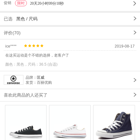
促销
限时
1
20天20小时09分17秒
已选
黑色 /
尺码
评价(70)
ice****
2019-08-17
在这买运动是个不错的选择，老客户了
颜色：黑色，尺码：36.5 (合适)
品牌：
匡威
发货：百丽优购
喜欢此商品的人还买了