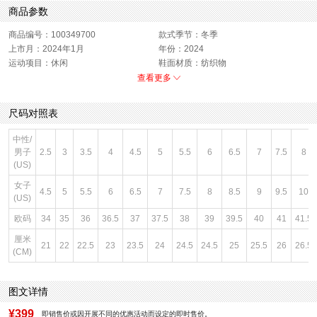
商品参数
商品编号：100349700
款式季节：冬季
上市月：2024年1月
年份：2024
运动项目：休闲
鞋面材质：纺织物
功能科技：透气
销售季：24Q2
查看更多
性别：中性
货品来源：招商
上市时间：2024年春季
鞋帮：低帮
尺码对照表
鞋底材质：橡胶底
色系：黑色
风格：休闲
闭合方式：系带
中性/
男子
2.5
3
3.5
4
4.5
5
5.5
6
6.5
7
7.5
8
(US)
女子
4.5
5
5.5
6
6.5
7
7.5
8
8.5
9
9.5
10
(US)
欧码
34
35
36
36.5
37
37.5
38
39
39.5
40
41
41.5
厘米
21
22
22.5
23
23.5
24
24.5
24.5
25
25.5
26
26.5
(CM)
图文详情
¥399
即销售价或因开展不同的优惠活动而设定的即时售价。