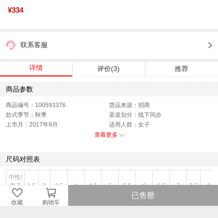
¥334
联系客服
详情
评价(3)
推荐
商品参数
商品编号：100593376
货品来源：招商
款式季节：秋季
渠道划分：线下同步
上市月：2017年9月
适用人群：女子
色系：白色
闭合方式：前系带
查看更多
销售季：17Q3
性别：女子
尺码对照表
中性/
男子
2.5
3
3.5
4
4.5
5
5.5
6
6.5
7
7.5
8
已售罄
(US)
收藏
购物车
女子
4.5
5
5.5
6
6.5
7
7.5
8
8.5
9
9.5
10
(US)