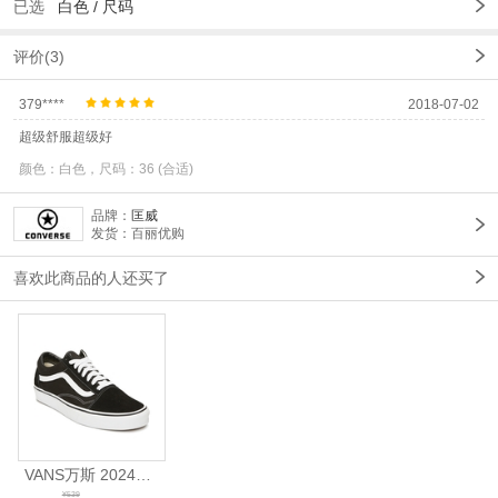
已选
白色 /
尺码
评价(3)
379****
2018-07-02
超级舒服超级好
颜色：白色，尺码：36 (合适)
品牌：
匡威
发货：百丽优购
喜欢此商品的人还买了
VANS万斯 2024年新款中性OldSkool帆布鞋/硫化鞋VN000D3HY28（延续款）
¥539