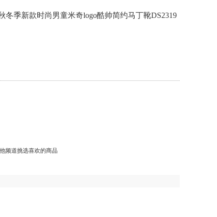
7年秋冬季新款时尚男童米奇logo酷帅简约马丁靴DS2319
他频道挑选喜欢的商品