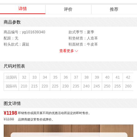
详情
评价
推荐
商品参数
商品编号：yg101639340
款式季节：夏季
配跟：无
鞋垫材质：人造革
鞋头款式：露趾
鞋面材质：牛皮革
鞋面图案：纯色
参考鞋长(女)：26.5CM
查看更多
制鞋工艺：胶贴皮鞋
跟高数值：4CM
鞋跟形状：平跟
性别：女子
尺码对照表
皮质特征：头层皮
上市时间：2025年夏季
鞋底材质：橡胶发泡底
参考鞋宽(女)：10.5CM
法国码
32
33
34
35
36
37
38
39
40
41
42
里料材质：猪皮革
防水台高度：3CM
国际码
210
215
220
225
230
235
240
245
250
255
260
色系：白色
鞋类流行款式：凉鞋
流行元素：纯色
风格：简约
闭合方式：魔术贴
前掌高度：3CM
图文详情
¥1198
即销售价或因开展不同的优惠活动而设定的即时售价。
¥1198
品牌商建议零售价或牌价。