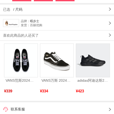
已选
/
尺码
品牌：
暇步士
发货：百丽优购
喜欢此商品的人还买了
VANS范斯2024中性SK8-HiCL帆布鞋/硫化鞋VN000D5IB8C
VANS万斯 2024年新款中性OldSkool帆布鞋/硫化鞋VN000D3HY28（延续款）
adidas阿迪达斯2025中性edge gamedaySPW FTW-跑步GW2499
¥339
¥334
¥423
联系客服