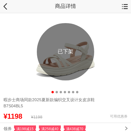
商品详情
已下架
暇步士商场同款2025夏新款编织交叉设计女皮凉鞋
B7S04BL5
¥1198
可用优惠券
¥1198
领券
满198减15
满258减40
满438减70