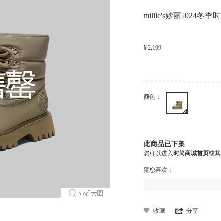
millie's妙丽202
¥ 2,199
颜色：
此商品已下架
您可以进入
时尚商城首页
或其
猜您喜欢：
收藏
分享