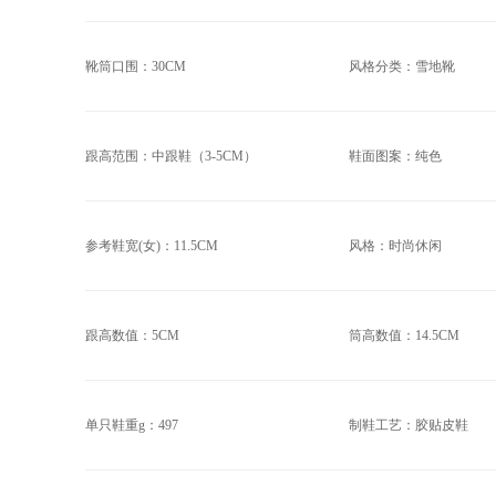
靴筒口围：30CM
风格分类：雪地靴
跟高范围：中跟鞋（3-5CM）
鞋面图案：纯色
参考鞋宽(女)：11.5CM
风格：时尚休闲
跟高数值：5CM
筒高数值：14.5CM
单只鞋重g：497
制鞋工艺：胶贴皮鞋