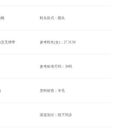
地靴
鞋头款式：圆头
饰交叉绑带
参考鞋长(女)：27.5CM
参考标准尺码：36码
物
里料材质：羊毛
渠道划分：线下同步