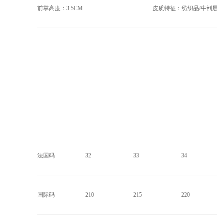
前掌高度：3.5CM
皮质特征：纺织品/牛剖
法国码
32
33
34
国际码
210
215
220