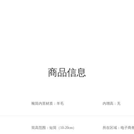
商品信息
靴筒内里材质：羊毛
内增高：无
筒高范围：短筒（10-20cm）
所在区域：电子商