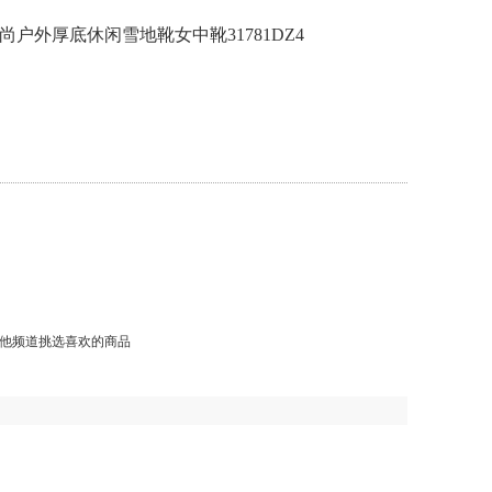
4冬季时尚户外厚底休闲雪地靴女中靴31781DZ4
他频道挑选喜欢的商品