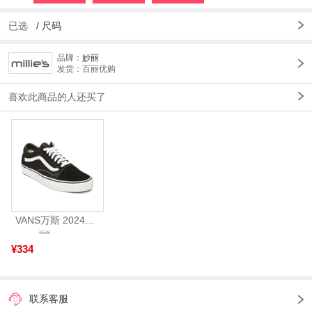
已选
/
尺码
品牌：
妙丽
发货：百丽优购
喜欢此商品的人还买了
VANS万斯 2024年新款中性OldSkool帆布鞋/硫化鞋VN000D3HY28（延续款）
¥539
¥334
联系客服