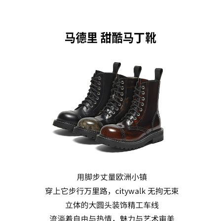
跟高范围：中跟鞋（3-5CM）
风格：简约
靴筒口围：25CM