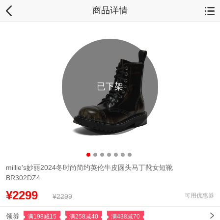
商品详情
已下架
millie's妙丽2024冬时尚简约英伦牛皮圆头马丁靴女短靴
BR302DZ4
¥2299
可用优惠券
¥2299
领券
满198减15
满258减40
满438减70