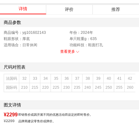
详情
评价
推荐
商品参数
商品编号：yg101602143
年份：2024年
鞋跟形状：厚底
单只鞋重g：635
适用场合：日常休闲
功能科技：鞋面打孔
销售季：2024年冬季
渠道划分：线下同步
查看更多
上市时间：2024年冬季
鞋底材质：橡胶底
参考鞋宽(女)：11CM
靴筒内里材质：羊皮革
尺码对照表
色系：黑色
鞋类流行款式：马丁靴
流行元素：交叉绑带
靴筒筒面材质：牛皮革
法国码
32
33
34
35
36
37
38
39
40
41
42
参考标准尺码：36码
闭合方式：系带
国际码
210
215
220
225
230
235
240
245
250
255
260
前掌高度：2.5CM
款式季节：冬季
配跟：无
鞋垫材质：牛皮革
风格分类：马丁靴
鞋头款式：圆头
图文详情
鞋面材质：牛皮革
鞋面图案：纯色
参考鞋长(女)：27CM
制鞋工艺：胶贴皮鞋
¥2299
即销售价或因开展不同的优惠活动而设定的即时售价。
跟高数值：3.5CM
性别：女子
¥2299
品牌商建议零售价或牌价。
皮质特征：牛皮革
筒高数值：16CM
筒高范围：短筒（10-20cm）
里料材质：羊皮革
所在区域：电子商务
防水台高度：无