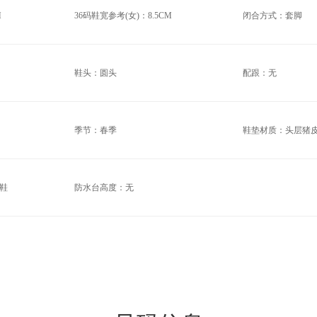
M
36码鞋宽参考(女)：8.5CM
闭合方式：套脚
鞋头：圆头
配跟：无
季节：春季
鞋垫材质：头层猪
鞋
防水台高度：无