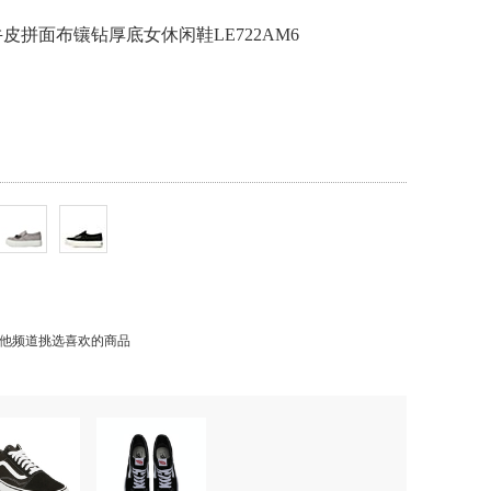
同款牛皮拼面布镶钻厚底女休闲鞋LE722AM6
他频道挑选喜欢的商品