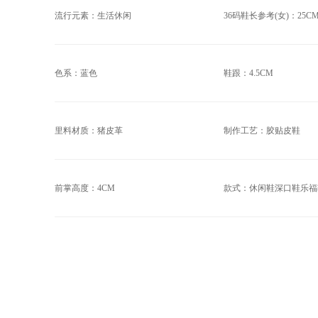
流行元素：生活休闲
36码鞋长参考(女)：25C
色系：蓝色
鞋跟：4.5CM
里料材质：猪皮革
制作工艺：胶贴皮鞋
前掌高度：4CM
款式：休闲鞋深口鞋乐福