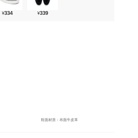
334
339
¥
¥
鞋面材质：布面牛皮革