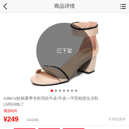
商品详情
已下架
millie's/妙丽夏季专柜同款牛皮/羊皮一字型粗跟女凉鞋
LM504BL7
潮流时尚
¥249
可用优惠券
¥1099