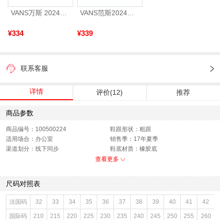
VANS万斯 2024年新款中性OldSkool帆布鞋/硫化鞋VN000D3HY28（延续款）
VANS范斯2024中性SK8-HiCL帆布鞋/硫化鞋VN000D5IB8C
¥334
¥339
联系客服
详情
评价(12)
推荐
商品参数
商品编号：100500224
鞋跟形状：粗跟
适用场合：办公室
销售季：17年夏季
渠道划分：线下同步
鞋底材质：橡胶底
参考鞋宽(女)：8CM
色系：白色
查看更多
鞋类流行款式：凉鞋
流行元素：素面,拼接
参考标准尺码：36码
闭合方式：露趾,后拉链
尺码对照表
前掌高度：无
款式季节：夏季
配跟：无
鞋垫材质：头层羊皮革
法国码
32
33
34
35
36
37
38
39
40
41
42
鞋头款式：露趾
鞋面材质：羊皮革,牛皮革
国际码
210
215
220
225
230
235
240
245
250
255
260
鞋面图案：拼色
参考鞋长(女)：24CM