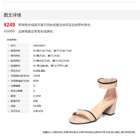
制鞋工艺：皮凉鞋
跟高数值：5.5CM
性别：女子
皮质特征：软面皮
图文详情
里料材质：羊皮革
所在区域：电子商务
防水台高度：无
跟高范围：中跟鞋（3-5CM）
¥249
即销售价或因开展不同的优惠活动而设定的即时售价。
风格：OL通勤
¥1099
品牌商建议零售价或牌价。