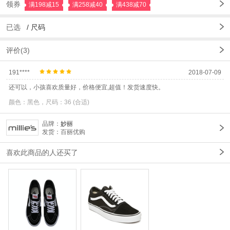
领券
满198减15
满258减40
满438减70
已选
/
尺码
评价(3)
191****
2018-07-09
还可以，小孩喜欢质量好，价格便宜,超值！发货速度快。
颜色：黑色，尺码：36 (合适)
品牌：
妙丽
发货：百丽优购
喜欢此商品的人还买了