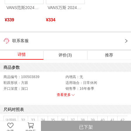
VANS范斯2024中性SK8-HiCL帆布鞋/硫化鞋VN000D5IB8C
VANS万斯 2024年新款中性OldSkool帆布鞋/硫化鞋VN000D3HY28（延续款）
¥339
¥334
联系客服
详情
评价(3)
推荐
商品参数
商品编号：100503839
内增高：无
鞋跟形状：方跟
适用场合：日常休闲
开口深度：深口
销售季：16年春季
渠道划分：线下同步
鞋底材质：橡胶发泡底
查看更多
参考鞋宽(女)：9CM
色系：黑色
鞋类流行款式：休闲鞋,深口鞋,单鞋
流行元素：镂花
尺码对照表
参考标准尺码：36码
闭合方式：系带
前掌高度：2CM
款式季节：春季
法国码
32
33
34
35
36
37
38
39
40
41
42
配跟：无
鞋垫材质：头层猪皮革
已下架
国际码
210
215
220
225
230
235
240
245
250
255
260
鞋头款式：圆头
鞋面材质：牛皮革