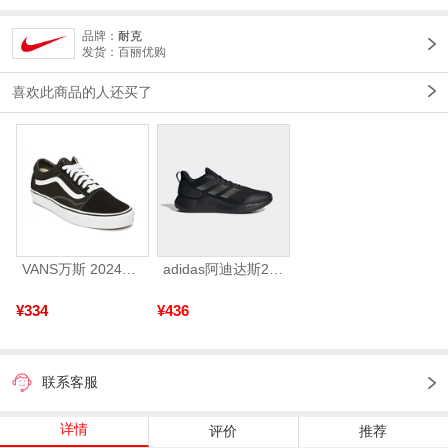
品牌：
耐克
发货：百丽优购
喜欢此商品的人还买了
VANS万斯 2024年新款中性OldSkool帆布鞋/硫化鞋VN000D3HY28（延续款）
adidas阿迪达斯2025中性edge gamedaySPW FTW-跑步GW2499
¥334
¥436
联系客服
详情
评价
推荐