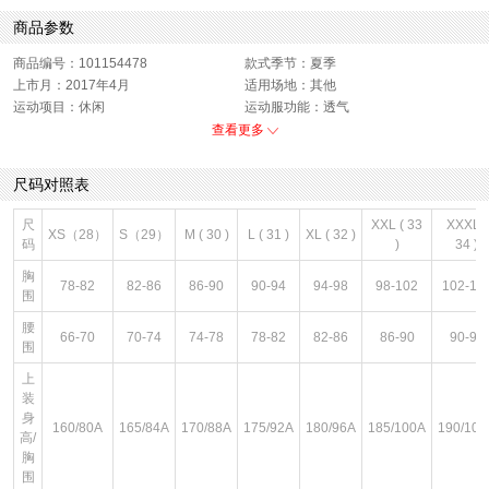
商品参数
商品编号：101154478
款式季节：夏季
上市月：2017年4月
适用场地：其他
运动项目：休闲
运动服功能：透气
裤长：短裤
运动款式：短裤
查看更多
版型：标准
适用场合：跑步
销售季：17Q2
性别：男子
尺码对照表
货品来源：招商
渠道划分：线下同步
面料材质：氨纶,聚酯纤维
服细款：梭织短裤
尺
XXL ( 33
XXXL (
XS（28）
S（29）
M ( 30 )
L ( 31 )
XL ( 32 )
色系：白色
鞋类流行款式：短裤
码
)
34 )
主要功能：其他
胸
78-82
82-86
86-90
90-94
94-98
98-102
102-10
围
腰
66-70
70-74
74-78
78-82
82-86
86-90
90-94
围
上
装
身
160/80A
165/84A
170/88A
175/92A
180/96A
185/100A
190/104
高/
胸
围