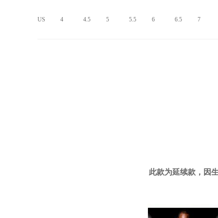
US
4
4.5
5
5.5
6
6.5
7
此款为延续款，因