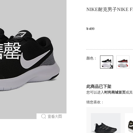
NIKE耐克男子NIKE FL
¥ 499
颜色：
此商品已下架
您可以进入
时尚商城首页
或其
猜您喜欢：