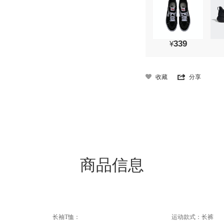
339
¥
收藏
分享
商品信息
长袖T恤：
运动款式：长裤