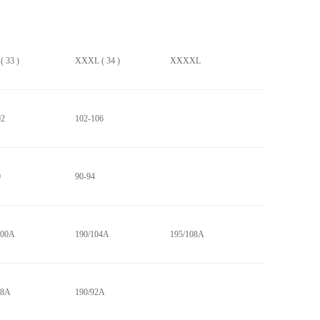
 33 )
XXXL ( 34 )
XXXXL
02
102-106
0
90-94
100A
190/104A
195/108A
88A
190/92A