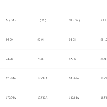
M ( 30 )
L ( 31 )
XL ( 32 )
XXL (
86-90
90-94
94-98
98-1
74-78
78-82
82-86
86-9
170/88A
175/92A
180/96A
185/
170/76A
175/80A
180/84A
185/