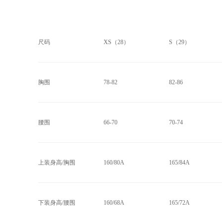
尺码
XS（28）
S（29）
胸围
78-82
82-86
腰围
66-70
70-74
上装身高/胸围
160/80A
165/84A
下装身高/腰围
160/68A
165/72A