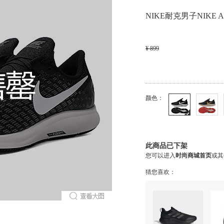
NIKE耐克男子NIKE AI
¥ 899
颜色：
此商品已下架
您可以进入
时尚商城首页
或其
猜您喜欢：