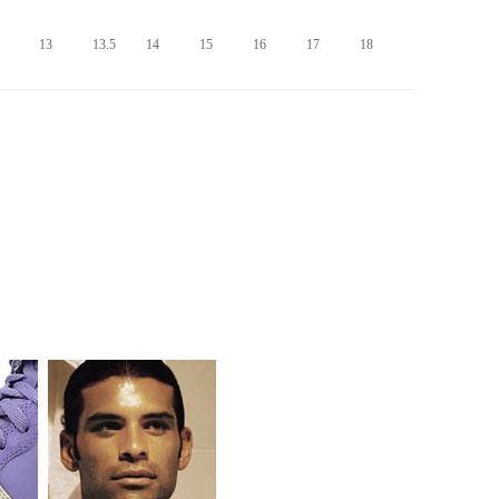
13
13.5
14
15
16
17
18