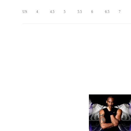
US
4
4.5
5
5.5
6
6.5
7