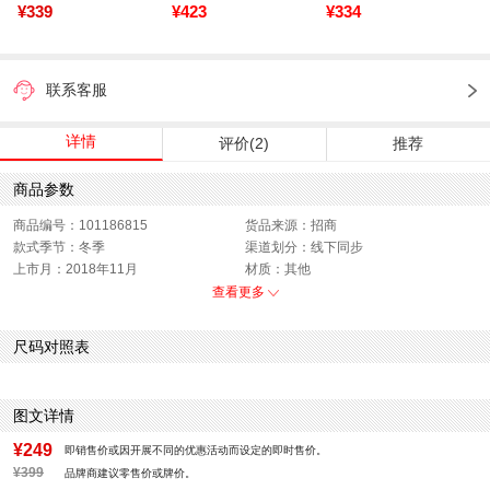
¥339
¥423
¥334
联系客服
详情
评价(2)
推荐
商品参数
商品编号：101186815
货品来源：招商
款式季节：冬季
渠道划分：线下同步
上市月：2018年11月
材质：其他
色系：绿色
鞋类流行款式：双肩包
查看更多
销售季：18Q4
性别：中性
尺码对照表
图文详情
¥249
即销售价或因开展不同的优惠活动而设定的即时售价。
¥399
品牌商建议零售价或牌价。