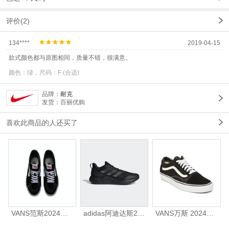
评价(2)
134****
2019-04-15
款式颜色都与原图相同，质量不错，很满意。
颜色：绿，尺码：F (合适)
品牌：
耐克
发货：百丽优购
喜欢此商品的人还买了
VANS范斯2024中性SK8-HiCL帆布鞋/硫化鞋VN000D5IB8C
adidas阿迪达斯2025中性edge gamedaySPW FTW-跑步GW2499
VANS万斯 2024年新款中性OldSkool帆布鞋/硫化鞋VN000D3HY28（延续款）