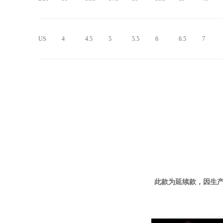
US
4
4.5
5
5.5
6
6.5
7
此款为延续款，因生