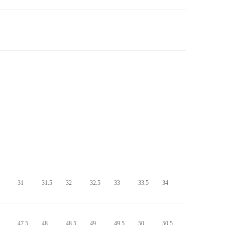
31
31.5
32
32.5
33
33.5
34
47.5
48
48.5
49
49.5
50
50.5