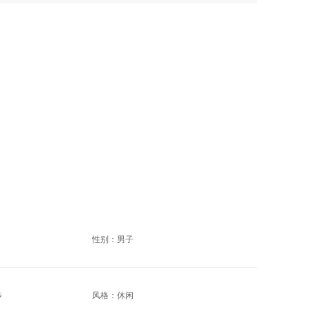
性别：男子
步
风格：休闲