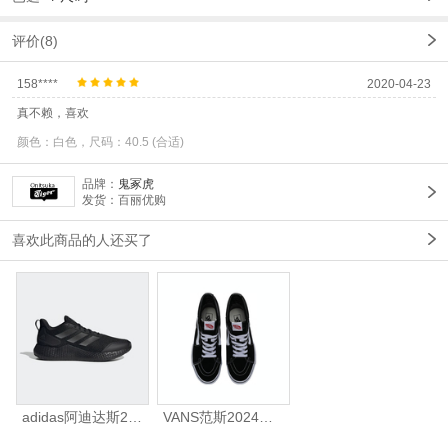
评价(8)
158****
2020-04-23
真不赖，喜欢
颜色：白色，尺码：40.5 (合适)
品牌：
鬼冢虎
发货：百丽优购
喜欢此商品的人还买了
adidas阿迪达斯2025中性edge gamedaySPW FTW-跑步GW2499
VANS范斯2024中性SK8-HiCL帆布鞋/硫化鞋VN000D5IB8C