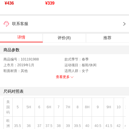
¥436
¥339
联系客服
详情
评价(8)
推荐
商品参数
商品编号：101191988
款式季节：春季
上市月：2019年1月
运动项目：板鞋/休闲
鞋面材质：其他
适用人群：女子
销售季：19Q1
性别：女子
查看更多
货品来源：招商
渠道划分：线下同步
鞋帮：低帮
鞋底材质：其他
尺码对照表
色系：白色
主要功能：其他
风格：休闲
闭合方式：前系带
美
国
5
5H
6
6H
7
7H
8
8H
9
9H
10
1
码
欧
洲
35.5
36
37
37.5
38
39
39.5
40
40.5
41.5
42
42