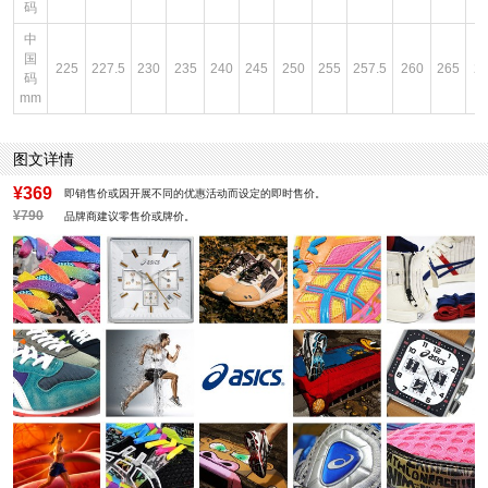
码
中
国
225
227.5
230
235
240
245
250
255
257.5
260
265
2
码
mm
图文详情
¥369
即销售价或因开展不同的优惠活动而设定的即时售价。
¥790
品牌商建议零售价或牌价。