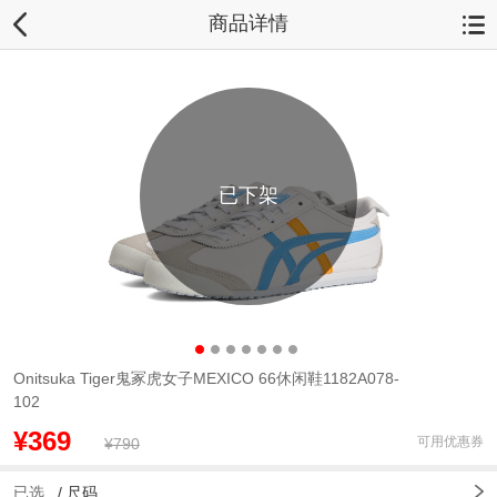
商品详情
已下架
Onitsuka Tiger鬼冢虎女子MEXICO 66休闲鞋1182A078-
102
¥369
可用优惠券
¥790
已选
/
尺码