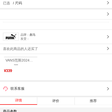
已选
/
尺码
品牌：
彪马
发货：
喜欢此商品的人还买了
VANS范斯2024中性SK8-HiCL帆布鞋/硫化鞋VN000D5IB8C
¥599
¥339
联系客服
详情
评价
推荐