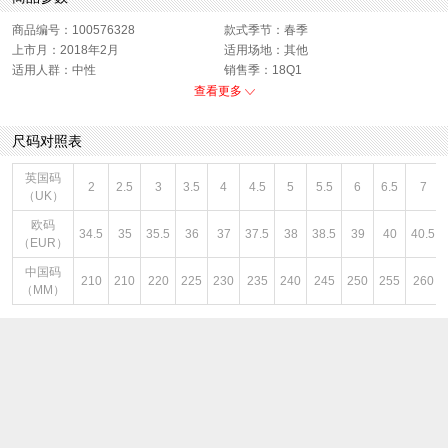
商品参数
商品编号：100576328
款式季节：春季
上市月：2018年2月
适用场地：其他
适用人群：中性
销售季：18Q1
性别：中性
货品来源：招商
查看更多
渠道划分：线下同步
鞋帮：低帮
鞋底材质：其他
色系：黑色
尺码对照表
主要功能：其他
闭合方式：前系带
英国码
2
2.5
3
3.5
4
4.5
5
5.5
6
6.5
7
（UK）
欧码
34.5
35
35.5
36
37
37.5
38
38.5
39
40
40.5
（EUR）
中国码
210
210
220
225
230
235
240
245
250
255
260
（MM）
图文详情
¥199
即销售价或因开展不同的优惠活动而设定的即时售价。
¥579
品牌商建议零售价或牌价。