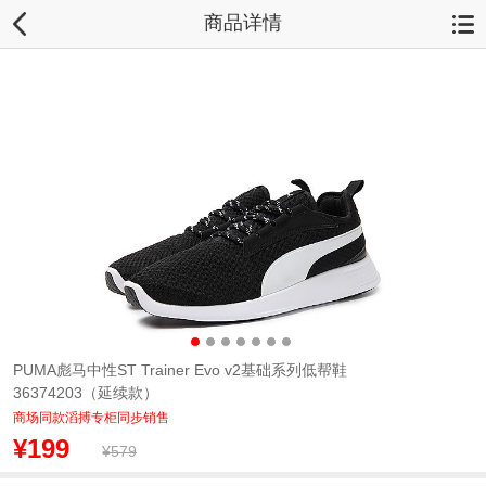
商品详情
PUMA彪马中性ST Trainer Evo v2基础系列低帮鞋
36374203（延续款）
商场同款滔搏专柜同步销售
¥199
¥579