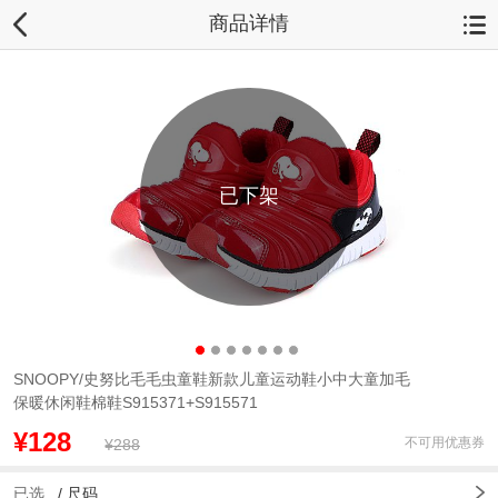
商品详情
已下架
SNOOPY/史努比毛毛虫童鞋新款儿童运动鞋小中大童加毛
保暖休闲鞋棉鞋S915371+S915571
¥128
不可用优惠券
¥288
已选
/
尺码