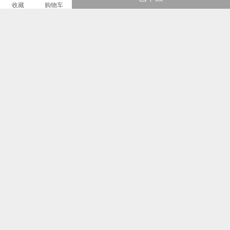
¥339
¥334
收藏
购物车
联系客服
详情
评价(4)
推荐
商品参数
商品编号：100326878
货品来源：招商
闭合方式：套脚
是否禁航：非禁航
销售季：15年冬季
性别：中性童鞋
图文详情
¥128
即销售价或因开展不同的优惠活动而设定的即时售价。
¥288
品牌商建议零售价或牌价。