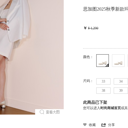
思加图2025秋季新款
￥
¥ 1,290
颜色：
尺码：
33
34
38
39
此商品已下架
您可以进入
时尚商城首页
或其
收藏
分享