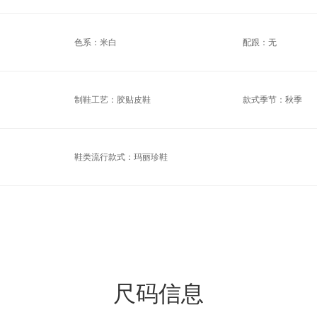
色系：米白
配跟：无
制鞋工艺：胶贴皮鞋
款式季节：秋季
鞋类流行款式：玛丽珍鞋
尺码信息