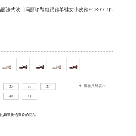
玛丽法式浅口玛丽珍鞋粗跟鞋单鞋女小皮鞋EGR01CQ5
查看尺码表>>
35
36
37
40
41
他频道挑选喜欢的商品