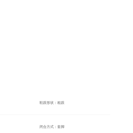
鞋跟形状：粗跟
闭合方式：套脚