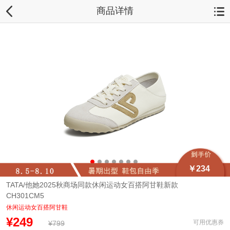
商品详情
￥234
TATA/他她2025秋商场同款休闲运动女百搭阿甘鞋新款
CH301CM5
休闲运动女百搭阿甘鞋
¥249
可用优惠券
¥799