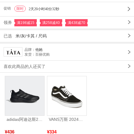
促销
限时
1
2天20小时40分31秒
领券
满198减15
满258减40
满438减70
已选
米/灰/卡其
/
尺码
品牌：
他她
发货：百丽优购
喜欢此商品的人还买了
adidas阿迪达斯2025中性edge gamedaySPW FTW-跑步GW2499
VANS万斯 2024年新款中性OldSkool帆布鞋/硫化鞋VN000D3HY28（延续款）
¥436
¥334