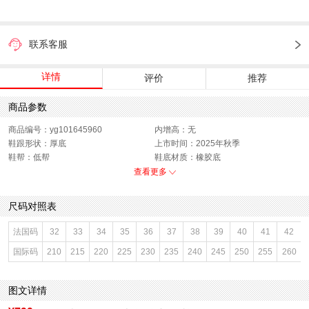
联系客服
详情
评价
推荐
商品参数
商品编号：yg101645960
内增高：无
鞋跟形状：厚底
上市时间：2025年秋季
鞋帮：低帮
鞋底材质：橡胶底
参考鞋宽(女)：8.5CM
色系：拼色
查看更多
鞋类流行款式：休闲鞋
流行元素：拼色
闭合方式：系带
前掌高度：1.5CM
尺码对照表
款式季节：秋季
配跟：无
鞋垫材质：织物面料
鞋头款式：圆头
法国码
32
33
34
35
36
37
38
39
40
41
42
鞋面材质：牛剖层革,复合材料
鞋面图案：拼色
国际码
210
215
220
225
230
235
240
245
250
255
260
参考鞋长(女)：24CM
制鞋工艺：胶贴皮鞋
跟高数值：2CM
性别：女子
皮质特征：软面皮
里料材质：织物面料,猪皮革
图文详情
防水台高度：无
风格：休闲