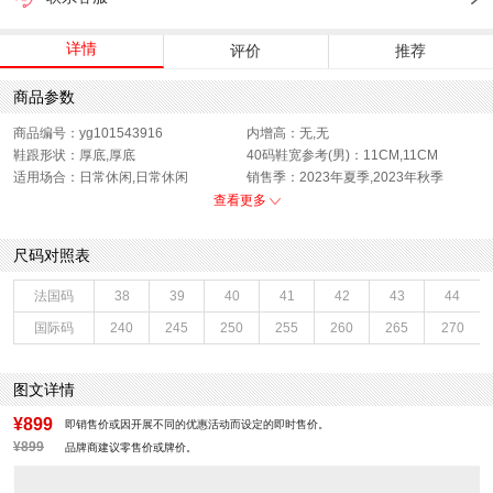
详情
评价
推荐
商品参数
商品编号：yg101543916
内增高：无,无
鞋跟形状：厚底,厚底
40码鞋宽参考(男)：11CM,11CM
适用场合：日常休闲,日常休闲
销售季：2023年夏季,2023年秋季
渠道划分：线下同步,线下同步
上市时间：2023年秋季,2023年夏季
查看更多
鞋帮：低帮,低帮
鞋底材质：橡胶底,橡胶底
40码鞋长参考(男)：28.5CM,28.5CM
色系：灰色,灰色
尺码对照表
鞋类流行款式：休闲鞋,休闲鞋
流行元素：交叉绑带,交叉绑带
闭合方式：松紧带,松紧带
款式季节：秋季,夏季
法国码
38
39
40
41
42
43
44
鞋垫材质：猪皮革,猪皮革
风格分类：休闲运动鞋,休闲运动鞋
国际码
240
245
250
255
260
265
270
鞋头款式：圆头,圆头
鞋面材质：纺织品,纺织品
鞋面图案：纯色,纯色
制鞋工艺：胶贴皮鞋,胶贴皮鞋
跟高数值：3.5CM,3.5CM
内里：纺织品,纺织品
图文详情
性别：男子,男子
皮质特征：织物,织物
里料材质：织物面料,织物面料
所在区域：电子商务,电子商务
¥899
即销售价或因开展不同的优惠活动而设定的即时售价。
跟高范围：中跟鞋（3-5CM）,中跟鞋
风格：休闲,休闲
¥899
品牌商建议零售价或牌价。
（3-5CM）