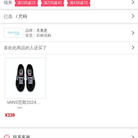
领券
满198减15
满258减40
满438减70
已选
/
尺码
品牌：
天美意
发货：百丽优购
喜欢此商品的人还买了
VANS范斯2024中性SK8-HiCL帆布鞋/硫化鞋VN000D5IB8C
¥599
¥339
联系客服