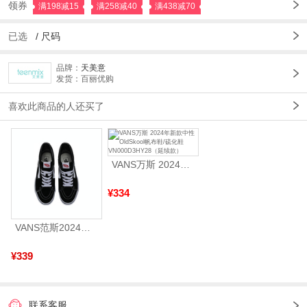
领券
满198减15
满258减40
满438减70
已选
/
尺码
品牌：
天美意
发货：百丽优购
喜欢此商品的人还买了
VANS万斯 2024年新款中性OldSkool帆布鞋/硫化鞋VN000D3HY28（延续款）
¥334
VANS范斯2024中性SK8-HiCL帆布鞋/硫化鞋VN000D5IB8C
¥339
联系客服