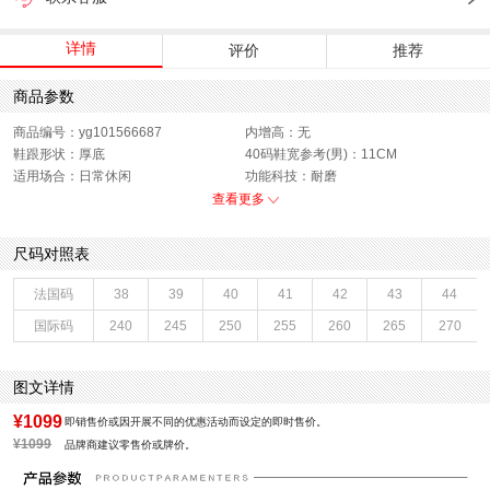
详情
评价
推荐
商品参数
商品编号：yg101566687
内增高：无
鞋跟形状：厚底
40码鞋宽参考(男)：11CM
适用场合：日常休闲
功能科技：耐磨
销售季：2023年冬季
渠道划分：线下同步
查看更多
上市时间：2023年冬季
鞋帮：低帮
鞋底材质：橡胶底
40码鞋长参考(男)：30CM
尺码对照表
色系：黑色
鞋类流行款式：休闲皮鞋
流行元素：纯色
闭合方式：系带
法国码
38
39
40
41
42
43
44
款式季节：冬季
鞋垫材质：猪皮革
国际码
240
245
250
255
260
265
270
风格分类：休闲皮鞋
鞋头款式：圆头
鞋面材质：牛皮革
鞋面图案：纯色
制鞋工艺：胶贴皮鞋
跟高数值：3.5CM
图文详情
内里：猪皮,纺织品
性别：男子
皮质特征：头层皮
里料材质：织物面料,猪皮革
¥1099
即销售价或因开展不同的优惠活动而设定的即时售价。
所在区域：电子商务
跟高范围：中跟鞋（3-5CM）
¥1099
品牌商建议零售价或牌价。
风格：休闲