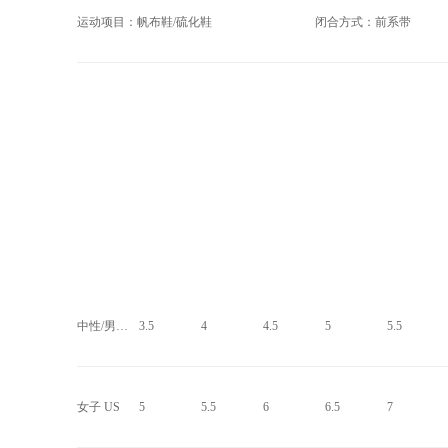
运动项目：帆布鞋/硫化鞋
闭合方式：前系带
中性/男子 US
3.5
4
4.5
5
5.5
女子 US
5
5.5
6
6.5
7