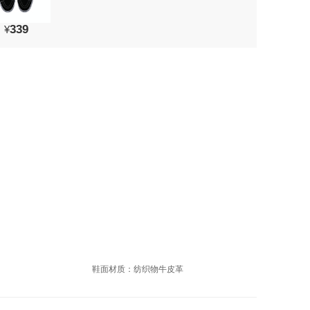
339
¥
鞋面材质：纺织物牛皮革