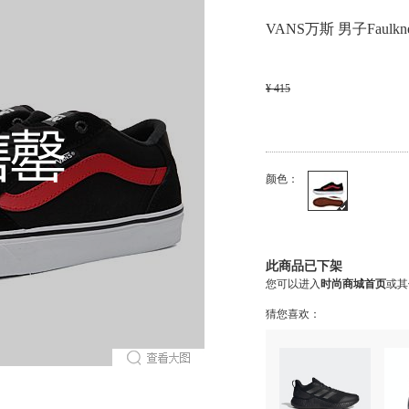
VANS万斯 男子Faulk
¥ 415
颜色：
此商品已下架
您可以进入
时尚商城首页
或其
猜您喜欢：