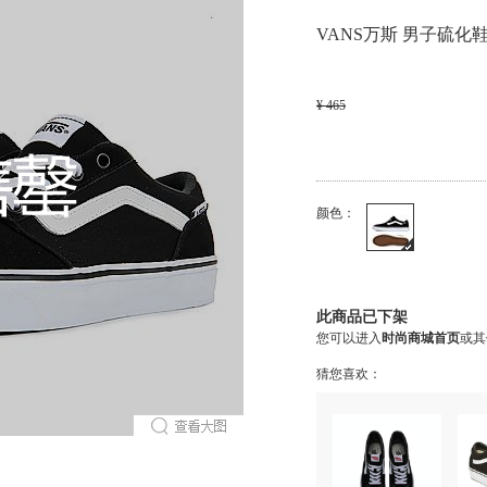
VANS万斯 男子硫化鞋V
¥ 465
颜色：
此商品已下架
您可以进入
时尚商城首页
或其
猜您喜欢：