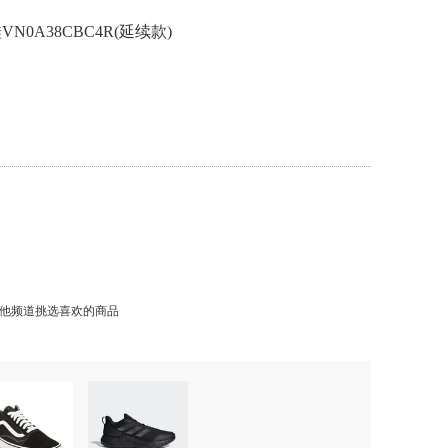
N0A38CBC4R(延续款)
他频道挑选喜欢的商品