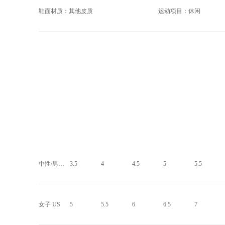
鞋面材质：其他皮质
运动项目：休闲
中性/男子 US
3.5
4
4.5
5
5.5
女子 US
5
5.5
6
6.5
7