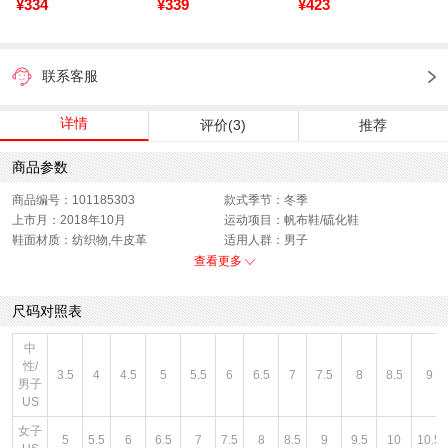
¥334
¥339
¥423
联系客服
详情
评价(3)
推荐
商品参数
商品编号：101185303
款式季节：冬季
上市月：2018年10月
运动项目：帆布鞋/硫化鞋
鞋面材质：纺织物,牛皮革
适用人群：男子
销售季：18Q4
性别：男子
查看更多
货品来源：招商
渠道划分：线下同步
鞋帮：低帮
鞋底材质：橡胶底
尺码对照表
色系：黑色
风格：休闲
闭合方式：前系带
中
性/
3.5
4
4.5
5
5.5
6
6.5
7
7.5
8
8.5
9
男子
US
女子
5
5.5
6
6.5
7
7.5
8
8.5
9
9.5
10
10.5