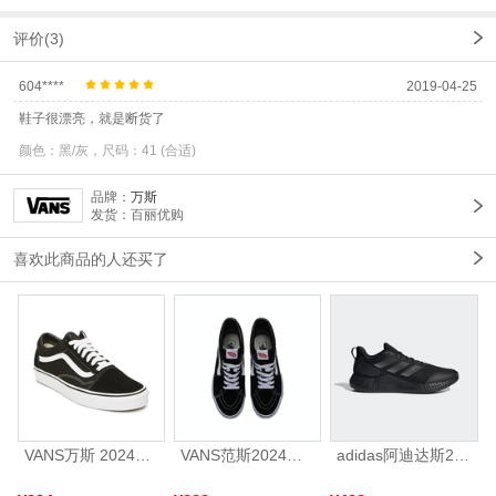
评价(3)
604****
2019-04-25
鞋子很漂亮，就是断货了
颜色：黑/灰，尺码：41 (合适)
品牌：
万斯
发货：百丽优购
喜欢此商品的人还买了
VANS万斯 2024年新款中性OldSkool帆布鞋/硫化鞋VN000D3HY28（延续款）
VANS范斯2024中性SK8-HiCL帆布鞋/硫化鞋VN000D5IB8C
adidas阿迪达斯2025中性edge gamedaySPW FTW-跑步GW2499