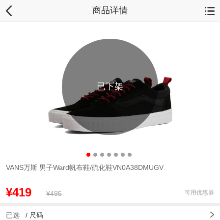
商品详情
已下架
VANS万斯 男子Ward帆布鞋/硫化鞋VN0A38DMUGV
¥419
可用优惠券
¥495
已选
/
尺码