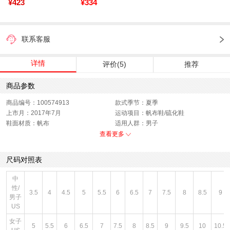
¥423
¥334
联系客服
详情
评价(5)
推荐
商品参数
商品编号：100574913
款式季节：夏季
上市月：2017年7月
运动项目：帆布鞋/硫化鞋
鞋面材质：帆布
适用人群：男子
销售季：17Q3
性别：男子
查看更多
货品来源：招商
渠道划分：线下同步
鞋底材质：其他
色系：黄色
尺码对照表
风格：休闲
闭合方式：前系带
中
性/
3.5
4
4.5
5
5.5
6
6.5
7
7.5
8
8.5
9
男子
US
女子
5
5.5
6
6.5
7
7.5
8
8.5
9
9.5
10
10.5