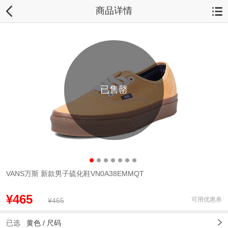
商品详情
已售罄
VANS万斯 新款男子硫化鞋VN0A38EMMQT
¥465
可用优惠券
¥465
已选
黄色 /
尺码