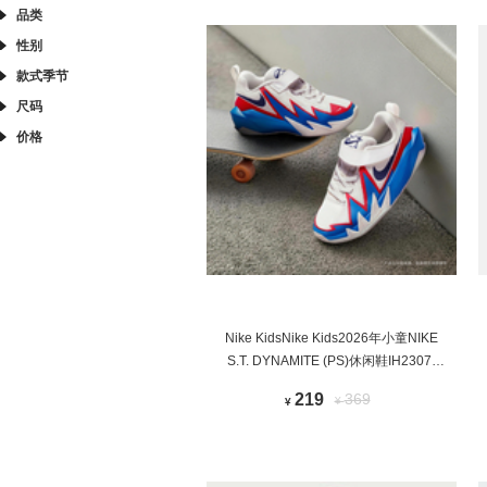
品类
性别
款式季节
尺码
价格
Nike KidsNike Kids2026年小童NIKE
S.T. DYNAMITE (PS)休闲鞋IH2307-
105
219
369
¥
¥