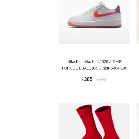
Nike KidsNike Kids2026大童AIR
FORCE 1 BBALL (GS)儿童IR5464-100
385
699
¥
¥