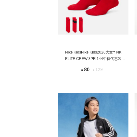
Nike KidsNike Kids2026大童Y NK
ELITE CREW 3PR 144中袜优惠装
CW6063-657
80
129
¥
¥