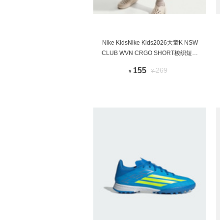
Nike KidsNike Kids2026大童K NSW
CLUB WVN CRGO SHORT梭织短裤
IF2840-010
155
269
¥
¥