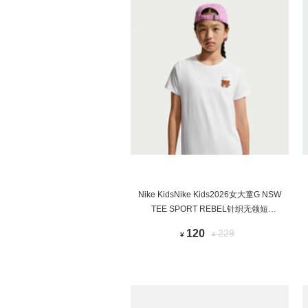
Nike KidsNike Kids2026女大童G NSW
TEE SPORT REBEL针织无领短
TIR7551-100
120
229
¥
¥