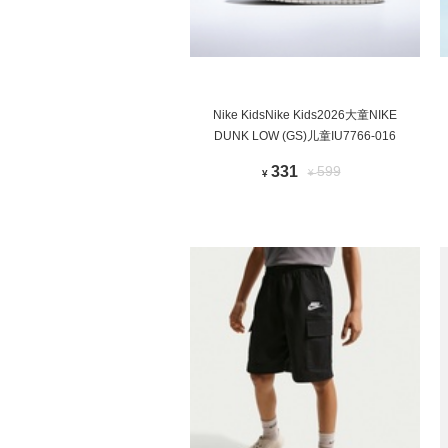
Nike KidsNike Kids2026大童NIKE
DUNK LOW (GS)儿童IU7766-016
331
599
¥
¥