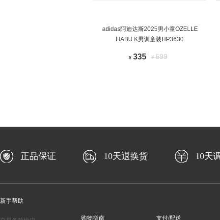
adidas阿迪达斯2025男小童OZELLE
HABU K男训童装HP3630
335
599
¥
¥
正品保证
10天退换货
10天
新手帮助
购物指南
支付/配送