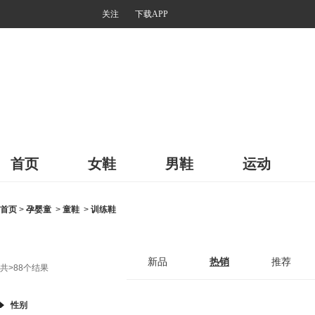
关注
下载APP
首页
女鞋
男鞋
运动
首页
>
孕婴童
>
童鞋
>
训练鞋
新品
热销
推荐
共
>88
个结果
性别