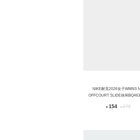
NIKE耐克2026女子WMNS N
OFFCOURT SLIDE休闲BQ463
154
279
¥
¥