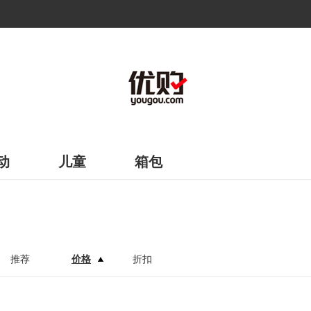
动
儿童
箱包
推荐
价格
折扣