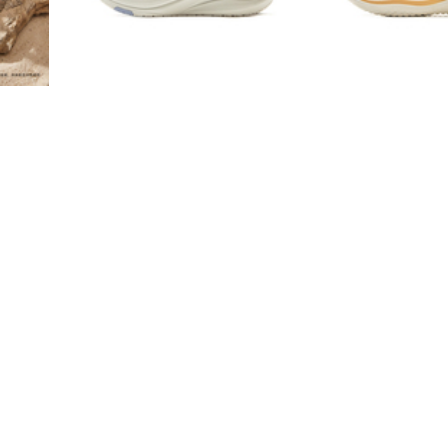
MNS
LI-NING李宁2025女子赤兔8跑步
LI-NING李宁2025
L凉鞋
ARPV004-1
WMS运动生活AG
220
399
220
¥
¥
¥
¥