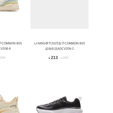
子COMMON 80S
LI-NING李宁2025女子COMMON 80S
208-6
运动生活AGCV208-2
399
213
399
¥
¥