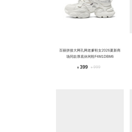
百丽拼接大网孔网老爹鞋女2026夏新商
场同款厚底休闲鞋F4M1DBM6
399
999
¥
¥