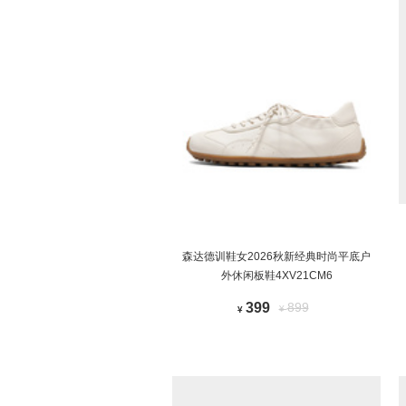
森达德训鞋女2026秋新经典时尚平底户
外休闲板鞋4XV21CM6
399
899
¥
¥