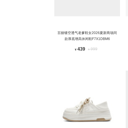
百丽镂空透气老爹鞋女2026夏新商场同
款厚底增高休闲鞋F7X1DBM6
439
999
¥
¥