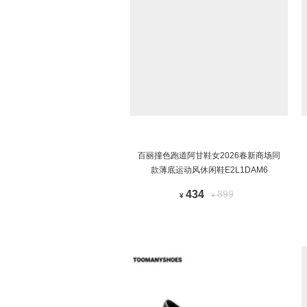
百丽撞色跑道阿甘鞋女2026春新商场同
款薄底运动风休闲鞋E2L1DAM6
434
899
¥
¥