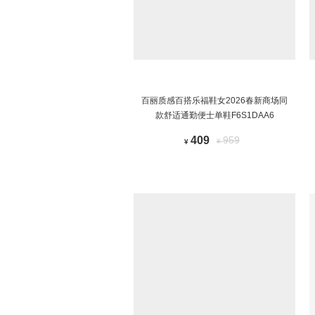
百丽质感百搭乐福鞋女2026春新商场同
款舒适通勤便士单鞋F6S1DAA6
409
959
¥
¥