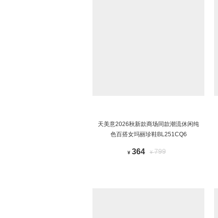
天美意2026秋新款商场同款潮流休闲纯
色百搭女玛丽珍鞋BL251CQ6
364
799
¥
¥