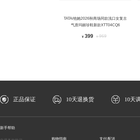
TATA/他她2026秋商场同款浅口女复古
气质玛丽珍鞋新款XTT04CQ6
399
969
¥
¥
正品保证
10天退换货
10天
新手帮助
购物指南
支付/配送