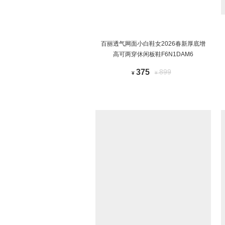
百丽透气网面小白鞋女2026春新厚底增
高可两穿休闲板鞋F6N1DAM6
375
899
¥
¥