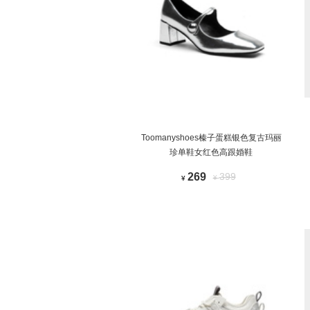
Toomanyshoes榛子蛋糕银色复古玛丽
珍单鞋女红色高跟婚鞋
269
399
¥
¥