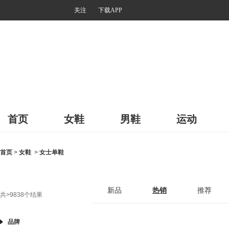
关注
下载APP
首页
女鞋
男鞋
运动
首页
>
女鞋
>
女士单鞋
新品
热销
推荐
共
>9838
个结果
品牌