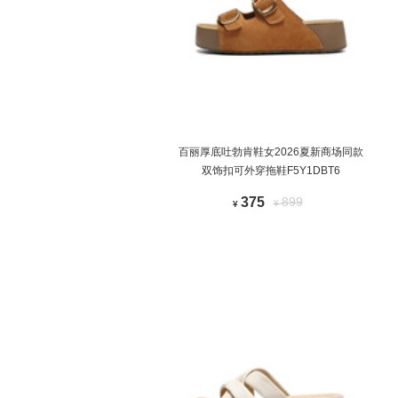
百丽厚底吐勃肯鞋女2026夏新商场同款
双饰扣可外穿拖鞋F5Y1DBT6
375
899
¥
¥