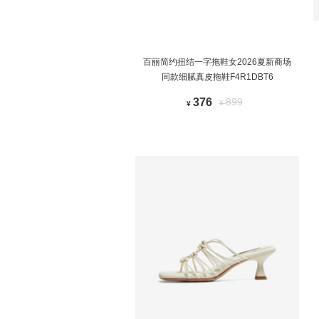
百丽简约扭结一字拖鞋女2026夏新商场
同款细腻真皮拖鞋F4R1DBT6
376
899
¥
¥