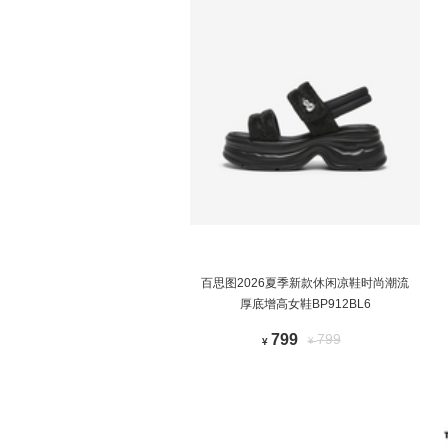
百思图2026夏季新款休闲凉鞋时尚潮流
厚底增高女鞋BP912BL6
799
799
¥
¥