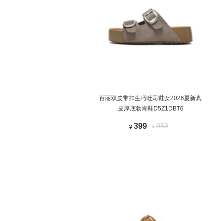
百丽双皮带扣生巧吐司鞋女2026夏新真
皮厚底勃肯鞋D5Z1DBT6
399
959
¥
¥