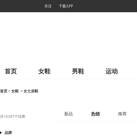
关注
下载APP
首页
女鞋
男鞋
运动
首页
>
女鞋
>
女士凉鞋
新品
热销
推荐
共
>2197
个结果
品牌