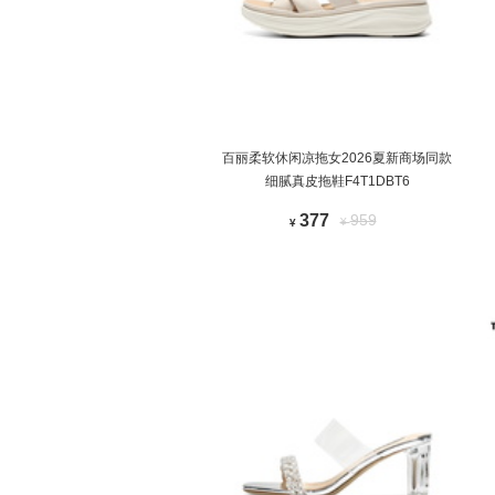
百丽柔软休闲凉拖女2026夏新商场同款
细腻真皮拖鞋F4T1DBT6
377
959
¥
¥