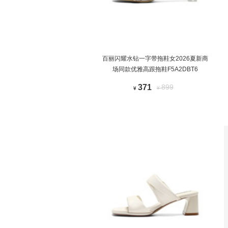
百丽闪耀水钻一字带拖鞋女2026夏新商
场同款优雅高跟拖鞋F5A2DBT6
371
899
¥
¥