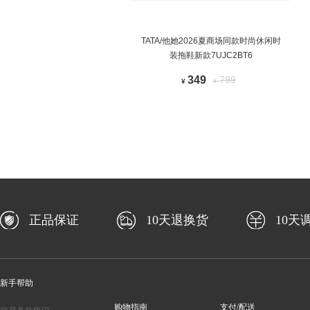
TATA/他她2026夏商场同款时尚休闲时
装拖鞋新款7UJC2BT6
349
799
¥
¥
正品保证
10天退换货
10天
新手帮助
购物指南
支付/配送