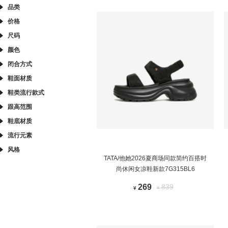
品类
价格
尺码
颜色
闭合方式
鞋面材质
鞋类流行款式
跟高范围
鞋底材质
流行元素
风格
TATA/他她2026夏商场同款简约百搭时
尚休闲女凉鞋新款7G315BL6
269
839
¥
¥