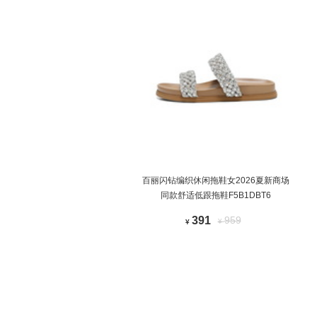
百丽闪钻编织休闲拖鞋女2026夏新商场
同款舒适低跟拖鞋F5B1DBT6
391
959
¥
¥