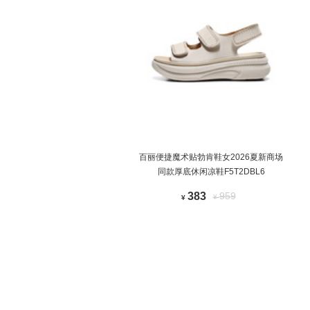
百丽便捷魔术贴勃肯鞋女2026夏新商场
同款厚底休闲凉鞋F5T2DBL6
383
959
¥
¥