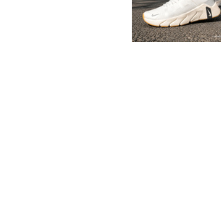
NIKE耐克2026年女子女训
II7406-105
499
849
¥
¥