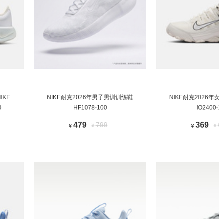
IKE
NIKE耐克2026年男子男训训练鞋
NIKE耐克2026
0
HF1078-100
IO2400-
479
799
369
¥
¥
¥
¥