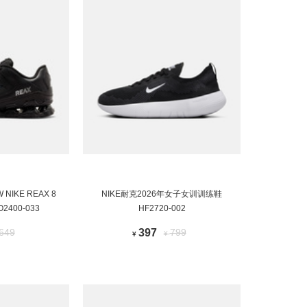
NIKE REAX 8
NIKE耐克2026年女子女训训练鞋
2400-033
HF2720-002
649
397
799
¥
¥