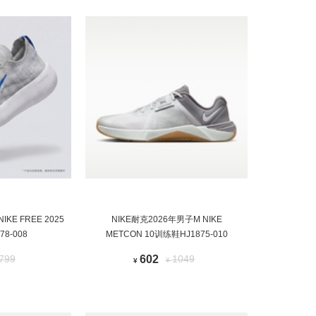
KE FREE 2025
NIKE耐克2026年男子M NIKE
8-008
METCON 10训练鞋HJ1875-010
799
602
1049
¥
¥