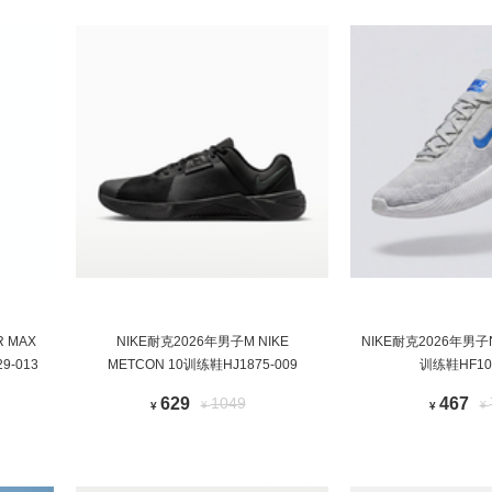
R MAX
NIKE耐克2026年男子M NIKE
NIKE耐克2026年男子NI
9-013
METCON 10训练鞋HJ1875-009
训练鞋HF107
629
1049
467
¥
¥
¥
¥